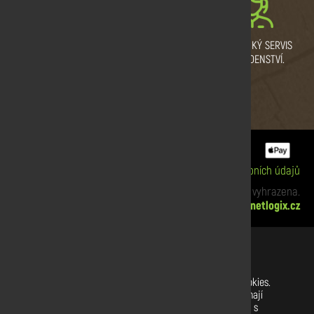
VYSOKÁ KVALITA DŘEVA.
PRODEJNÍ SKLAD
ZÁKAZNICKÝ SERVIS
CERTIFIKÁT KVALITY.
PRAHA
A PORADENSTVÍ.
ZBRASLAV A SULICE.
Informace o cookies
|
Zpracování osobních údajů
xx Copyright © 2019 Dřevodiskont. Všechna práva vyhrazena.
Webdesign:
netlogix.cz
Nastavení souborů cookies
Na našich webových stránkách používáme soubory cookies.
Některé z nich jsou nezbytné, zatímco jiné nám pomáhají
vylepšit tento web a váš uživatelský zážitek. Souhlasíte s