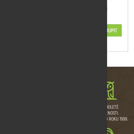
OSMO UV Ochranný olej EXTRA 420
0,75 l
856,68 Kč/ks
KOUPIT
skladem
MNOŽSTEVNÍ SLEVY
VLASTNÍ VÝROBNÍ
DLOUHOLETÉ
A DOPRAVA ZDARMA.
PROVOZ.
ZKUŠENOSTI.
ŘEŽEME I NA MÍRU.
TRADICE OD ROKU 1999.