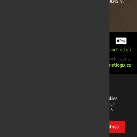
CERTIFIKÁT KVALITY.
PRAHA
A PORADENSTVÍ.
ZBRASLAV A SULICE.
Informace o cookies
|
Zpracování osobních údajů
xx Copyright © 2019 Dřevodiskont. Všechna práva vyhrazena.
Webdesign:
netlogix.cz
Nastavení souborů cookies
Na našich webových stránkách používáme soubory cookies.
Některé z nich jsou nezbytné, zatímco jiné nám pomáhají
vylepšit tento web a váš uživatelský zážitek. Souhlasíte s
používáním všech cookies?
Přizpůsobit
Povolit vše