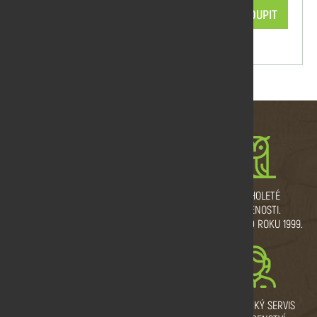
856,68 Kč/ks
KOUPIT
skladem
MNOŽSTEVNÍ SLEVY
VLASTNÍ VÝROBNÍ
DLOUHOLETÉ
A DOPRAVA ZDARMA.
PROVOZ.
ZKUŠENOSTI.
ŘEŽEME I NA MÍRU.
TRADICE OD ROKU 1999.
VYSOKÁ KVALITA DŘEVA.
PRODEJNÍ SKLAD
ZÁKAZNICKÝ SERVIS