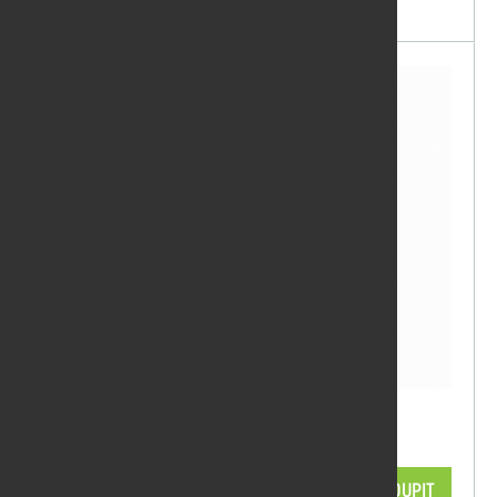
skladem
OSMO Tvrdý voskový olej bezbarvý
3032 2,5 l
3 251,27 Kč/ks
KOUPIT