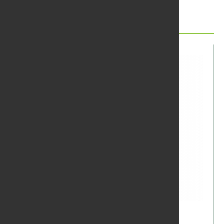
Další produkty
OSMO Tvrdý voskový olej bezbarvý
3065 0,75 l