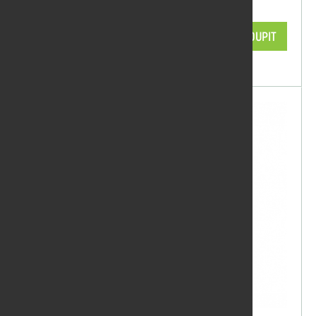
Držák na váleček, 15cm
59,29 Kč/ks
KOUPIT
skladem