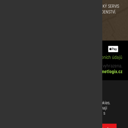
VYSOKÁ KVALITA DŘEVA.
PRODEJNÍ SKLAD
ZÁKAZNICKÝ SERVIS
CERTIFIKÁT KVALITY.
PRAHA
A PORADENSTVÍ.
ZBRASLAV A SULICE.
Informace o cookies
|
Zpracování osobních údajů
xx Copyright © 2019 Dřevodiskont. Všechna práva vyhrazena.
Webdesign:
netlogix.cz
Nastavení souborů cookies
Na našich webových stránkách používáme soubory cookies.
Některé z nich jsou nezbytné, zatímco jiné nám pomáhají
vylepšit tento web a váš uživatelský zážitek. Souhlasíte s
používáním všech cookies?