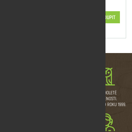
OSMO Terasový olej teak 007 2,5 l
2 290,53 Kč/ks
KOUPIT
skladem
MNOŽSTEVNÍ SLEVY
VLASTNÍ VÝROBNÍ
DLOUHOLETÉ
A DOPRAVA ZDARMA.
PROVOZ.
ZKUŠENOSTI.
ŘEŽEME I NA MÍRU.
TRADICE OD ROKU 1999.