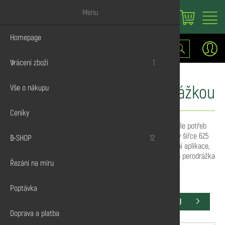
Menu
Homepage
Vrátit zboží
Stavební řez
Hranoly a t
Podlahové p
Terasová pr
OSB s pero
Palivové dř
Plotová prk
Vruty do dř
Nátěry OSM
Lišty s obd
Lepidla na 
Fošny
Dřevodiskont.cz
E-shop
OSB desky
OSB s perodrážkou
Vrácení zboží
1
Palubky
Prkna
Obkladové p
Podkladní h
OSB bez pe
Brikety
Hoblovaná 
Terasové vr
Nátěry Re
Krycí lišty
Silikony
Prkna
Vše o nákupu
KVH Hranol
Latě
Fasádní prof
Pelety
Hřebíky
Impregnace
Podlahové li
Pěny
OSB desky / OSB s perodrážkou
Ceníky
Terasy a fa
Fošny
Šrouby
Rohové vnějš
OSB s perodrážkou je k dispozici v různých rozměrech podle potřeb
vašeho projektu. Standardní rozměry se obvykle pohybují v šířce 625
E-SHOP
12
OSB desky
Úhelníky
Rohové vnitř
mm a délce 2500 mm. Tento formát je ideální pro stavební aplikace,
kde je potřeba jednoduchá manipulace a montáž, zatímco perodrážka
Řezání na míru
Palivo
Zemní vruty
na povrchu zajišťuje zvýšenou stabilitu a odolnost.
Poptávka
Hoblované p
ZEPTAT SE
POPTAT NA MÍRU
Doprava a platba
Spojovací m