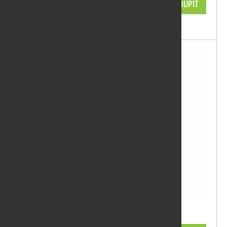
2 117,50 Kč/ks
KOUPIT
skladem
Impregnace hnědá 15 l