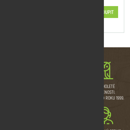
854,26 Kč/ks
KOUPIT
skladem
MNOŽSTEVNÍ SLEVY
VLASTNÍ VÝROBNÍ
DLOUHOLETÉ
A DOPRAVA ZDARMA.
PROVOZ.
ZKUŠENOSTI.
ŘEŽEME I NA MÍRU.
TRADICE OD ROKU 1999.