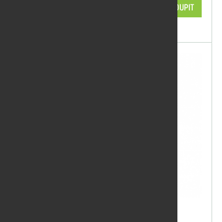
2 480,50 Kč/ks
KOUPIT
skladem
Sada k natírání nábytku a palubek
OSMO