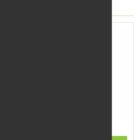
Další produkty
Olej Remmers teak 5l