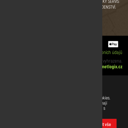
VYSOKÁ KVALITA DŘEVA.
PRODEJNÍ SKLAD
ZÁKAZNICKÝ SERVIS
CERTIFIKÁT KVALITY.
PRAHA
A PORADENSTVÍ.
ZBRASLAV A SULICE.
Informace o cookies
|
Zpracování osobních údajů
xx Copyright © 2019 Dřevodiskont. Všechna práva vyhrazena.
Webdesign:
netlogix.cz
Nastavení souborů cookies
Na našich webových stránkách používáme soubory cookies.
Některé z nich jsou nezbytné, zatímco jiné nám pomáhají
vylepšit tento web a váš uživatelský zážitek. Souhlasíte s
používáním všech cookies?
Přizpůsobit
Povolit vše