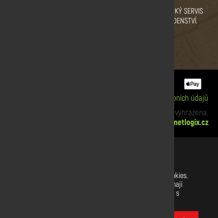
VYSOKÁ KVALITA DŘEVA.
PRODEJNÍ SKLAD
ZÁKAZNICKÝ SERVIS
CERTIFIKÁT KVALITY.
PRAHA
A PORADENSTVÍ.
ZBRASLAV A SULICE.
Informace o cookies
|
Zpracování osobních údajů
xx Copyright © 2019 Dřevodiskont. Všechna práva vyhrazena.
Webdesign:
netlogix.cz
Nastavení souborů cookies
Na našich webových stránkách používáme soubory cookies.
Některé z nich jsou nezbytné, zatímco jiné nám pomáhají
vylepšit tento web a váš uživatelský zážitek. Souhlasíte s
používáním všech cookies?