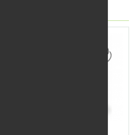
Další produkty
Olej Remmers modřín 2,5l