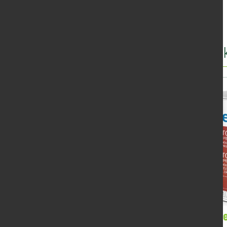
Další produ
Olej Remme