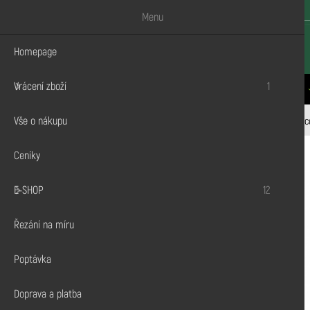
Menu
Homepage
Vrácení zboží
1
CENÍKY
E-SHOP
ŘEZÁNÍ NA MÍRU
VŠE O NÁKUPU
Vše o nákupu
Dřevodiskont.cz
E-shop
Nátěry a impregnace
Impregnac
Ceníky
E-SHOP
12
Stavební řezivo
Palubky
Řezání na míru
KVH Hranoly
Poptávka
Terasy a fasády
Doprava a platba
OSB desky