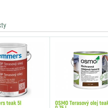
kty
rs teak 5l
OSMO Terasový olej tea
0,75 l