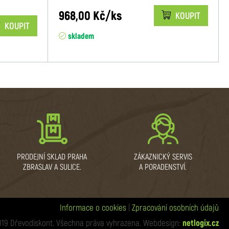
968,00 Kč/ks
KOUPIT
KOUPIT
skladem
PRODEJNÍ SKLAD PRAHA
ZÁKAZNICKÝ SERVIS
ZBRASLAV A SULICE.
A PORADENSTVÍ.
Informace o cookies
|
Zpracování osobních údajů
019 Dřevodiskont. Všechna práva vyhrazena. Webdesign:
netlogix.cz