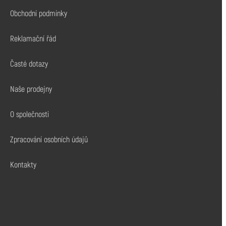
Palivo
Obchodní podmínky
Hoblované profily
Reklamační řád
Spojovací materiál
Časté dotazy
Nátěry a impregnace
Naše prodejny
Dřevěné lišty
Lepidla a chemie
O společnosti
Truhlářské řezivo
Zpracování osobních údajů
Kontakty