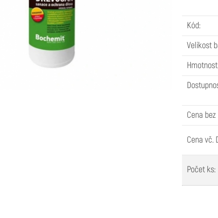
Nátěry a impregnace
3
Kód:
Dřevěné lišty
5
Velikost b
Lepidla a chemie
3
Hmotnost
Dostupnos
Truhlářské řezivo
2
Cena bez
Cena vč. 
Počet ks: