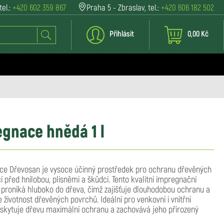
tel.:
+420 602 359 867
Praha 5 - Zbraslav, tel.:
+420 606 182 502
Přihlásit
0,00 Kč
gnace hnědá 1 l
e Dřevosan je vysoce účinný prostředek pro ochranu dřevěných
í před hnilobou, plísněmi a škůdci. Tento kvalitní impregnační
 proniká hluboko do dřeva, čímž zajišťuje dlouhodobou ochranu a
 životnost dřevěných povrchů. Ideální pro venkovní i vnitřní
poskytuje dřevu maximální ochranu a zachovává jeho přirozený