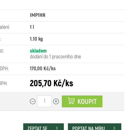
IMP1HN
alení:
1 l
:
1.10 kg
t:
skladem
dodání do 1 pracovního dne
 DPH:
170,00 Kč/ks
205,70 Kč/ks
DPH:
KOUPIT
ZEPTAT SE
POPTAT NA MÍRU