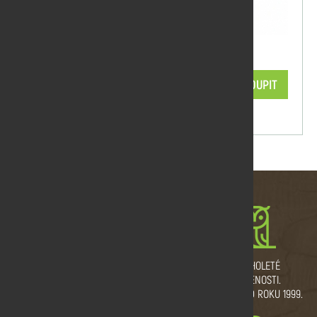
Impregnace hnědá 1 l
205,70 Kč/ks
KOUPIT
skladem
MNOŽSTEVNÍ SLEVY
VLASTNÍ VÝROBNÍ
DLOUHOLETÉ
A DOPRAVA ZDARMA.
PROVOZ.
ZKUŠENOSTI.
ŘEŽEME I NA MÍRU.
TRADICE OD ROKU 1999.