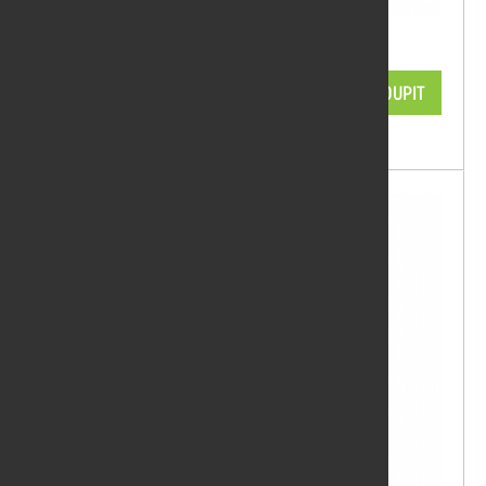
Impregnace hnědá 5 l
968,00 Kč/ks
KOUPIT
skladem