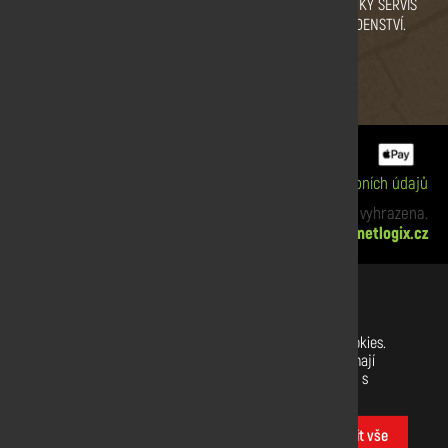
VYSOKÁ KVALITA DŘEVA.
PRODEJNÍ SKLAD
ZÁKAZNICKÝ SERVIS
CERTIFIKÁT KVALITY.
PRAHA
A PORADENSTVÍ.
ZBRASLAV A SULICE.
Informace o cookies
|
Zpracování osobních údajů
xx Copyright © 2019 Dřevodiskont. Všechna práva vyhrazena.
Webdesign:
netlogix.cz
Nastavení souborů cookies
Na našich webových stránkách používáme soubory cookies.
Některé z nich jsou nezbytné, zatímco jiné nám pomáhají
vylepšit tento web a váš uživatelský zážitek. Souhlasíte s
používáním všech cookies?
Přizpůsobit
Povolit vše