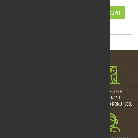
2 588,19 Kč/ks
KOUPIT
skladem
MNOŽSTEVNÍ SLEVY
VLASTNÍ VÝROBNÍ
DLOUHOLETÉ
A DOPRAVA ZDARMA.
PROVOZ.
ZKUŠENOSTI.
ŘEŽEME I NA MÍRU.
TRADICE OD ROKU 1999.