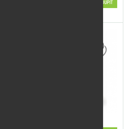
968,00 Kč/ks
KOUPIT
skladem
Olej Remmers modřín 2,5l