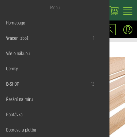
Menu
Homepage
Vrátit zboží
Stavební řez
Hranoly a t
Podlahové p
Terasová pr
OSB s pero
Palivové dř
Plotová prk
Vruty do dř
Nátěry OSM
Lišty s obd
Lepidla na 
Fošny
Dřevodiskont.cz
E-shop
Dřevěné lišty
Rohové vnější
lišty
Lišta rohová vnější 16/16/2400
Vrácení zboží
1
Palubky
Prkna
Obkladové p
Podkladní h
OSB bez pe
Brikety
Hoblovaná 
Terasové vr
Nátěry Re
Krycí lišty
Silikony
Prkna
Vše o nákupu
KVH Hranol
Latě
Fasádní prof
Pelety
Hřebíky
Impregnace
Podlahové li
Pěny
Ceníky
Terasy a fa
Fošny
Šrouby
Rohové vnějš
E-SHOP
12
OSB desky
Úhelníky
Rohové vnitř
Řezání na míru
Palivo
Zemní vruty
Poptávka
Hoblované p
Doprava a platba
Spojovací m