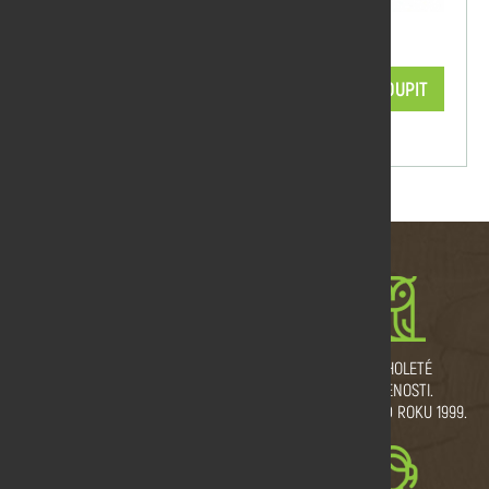
Impregnace zelená 5 l
968,00 Kč/ks
KOUPIT
skladem
MNOŽSTEVNÍ SLEVY
VLASTNÍ VÝROBNÍ
DLOUHOLETÉ
A DOPRAVA ZDARMA.
PROVOZ.
ZKUŠENOSTI.
ŘEŽEME I NA MÍRU.
TRADICE OD ROKU 1999.