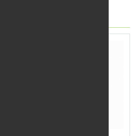
Další produkty
OSMO Tvrdý voskový olej bezbarvý