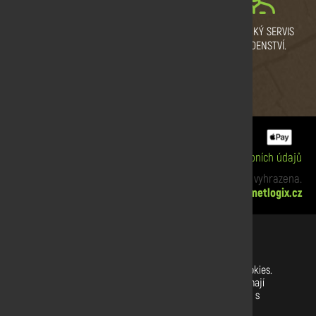
VYSOKÁ KVALITA DŘEVA.
PRODEJNÍ SKLAD
ZÁKAZNICKÝ SERVIS
CERTIFIKÁT KVALITY.
PRAHA
A PORADENSTVÍ.
ZBRASLAV A SULICE.
Informace o cookies
|
Zpracování osobních údajů
xx Copyright © 2019 Dřevodiskont. Všechna práva vyhrazena.
Webdesign:
netlogix.cz
Nastavení souborů cookies
Na našich webových stránkách používáme soubory cookies.
Některé z nich jsou nezbytné, zatímco jiné nám pomáhají
vylepšit tento web a váš uživatelský zážitek. Souhlasíte s
používáním všech cookies?