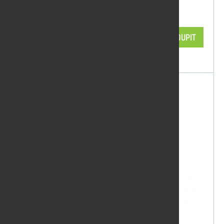
Držák na váleček, 15cm
59,29 Kč/ks
KOUPIT
skladem