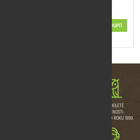
Impregnace zelená 1 l
205,70 Kč/ks
KOUPIT
skladem
MNOŽSTEVNÍ SLEVY
VLASTNÍ VÝROBNÍ
DLOUHOLETÉ
A DOPRAVA ZDARMA.
PROVOZ.
ZKUŠENOSTI.
ŘEŽEME I NA MÍRU.
TRADICE OD ROKU 1999.