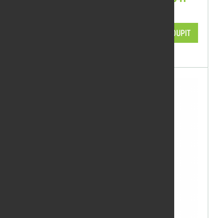
0,75 l
3 317,82 Kč/ks
KOUPIT
skladem