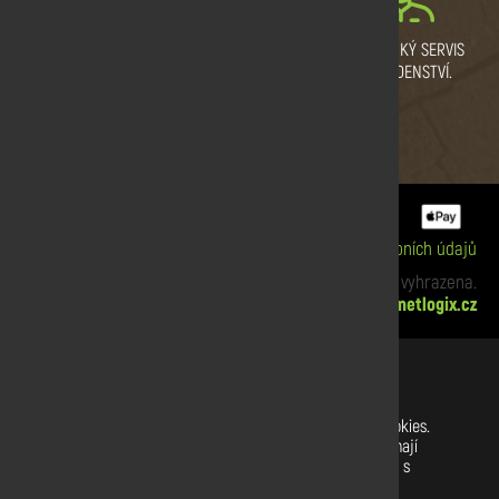
VYSOKÁ KVALITA DŘEVA.
PRODEJNÍ SKLAD
ZÁKAZNICKÝ SERVIS
CERTIFIKÁT KVALITY.
PRAHA
A PORADENSTVÍ.
ZBRASLAV A SULICE.
Informace o cookies
|
Zpracování osobních údajů
xx Copyright © 2019 Dřevodiskont. Všechna práva vyhrazena.
Webdesign:
netlogix.cz
Nastavení souborů cookies
Na našich webových stránkách používáme soubory cookies.
Některé z nich jsou nezbytné, zatímco jiné nám pomáhají
vylepšit tento web a váš uživatelský zážitek. Souhlasíte s
používáním všech cookies?