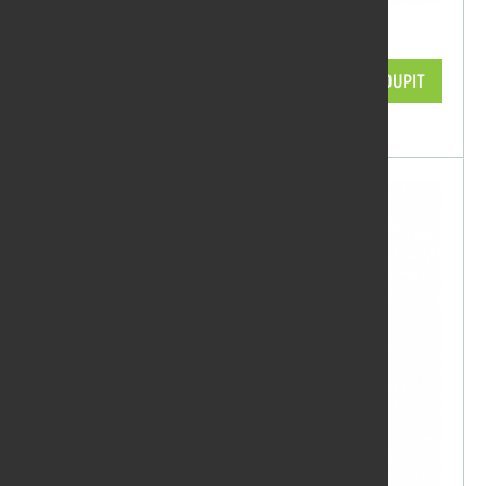
Olej Remmers bezbarvý 5l
2 117,50 Kč/ks
KOUPIT
skladem