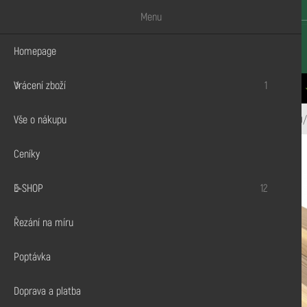
Menu
Homepage
Vrácení zboží
1
CENÍKY
E-SHOP
ŘEZÁNÍ NA MÍRU
VŠE O NÁKUPU
Vše o nákupu
Dřevodiskont.cz
E-shop
KVH Hranoly
KVH hranol 80/180
Ceníky
E-SHOP
12
Stavební řezivo
Palubky
Řezání na míru
KVH Hranoly
Poptávka
Terasy a fasády
Doprava a platba
OSB desky