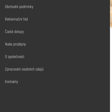
Palivo
Obchodní podmínky
Hoblované profily
Reklamační řád
Spojovací materiál
Časté dotazy
Nátěry a impregnace
Naše prodejny
Dřevěné lišty
Lepidla a chemie
O společnosti
Truhlářské řezivo
Zpracování osobních údajů
Kontakty