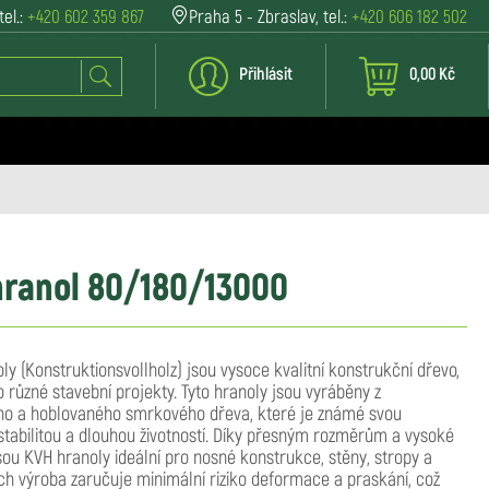
tel.:
+420 602 359 867
Praha 5 - Zbraslav, tel.:
+420 606 182 502
Přihlásit
0,00 Kč
ranol 80/180/13000
ly (Konstruktionsvollholz) jsou vysoce kvalitní konstrukční dřevo,
o různé stavební projekty. Tyto hranoly jsou vyráběny z
o a hoblovaného smrkového dřeva, které je známé svou
 stabilitou a dlouhou životností. Díky přesným rozměrům a vysoké
jsou KVH hranoly ideální pro nosné konstrukce, stěny, stropy a
jich výroba zaručuje minimální riziko deformace a praskání, což