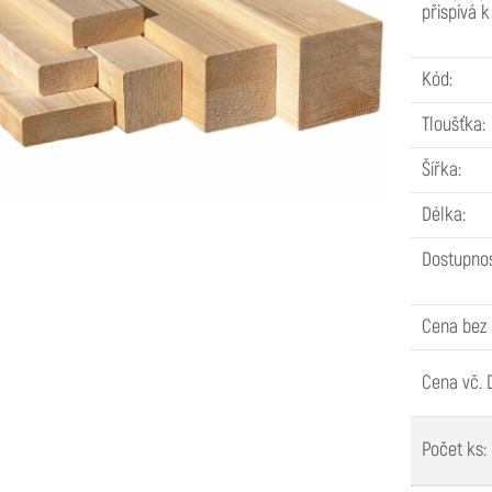
přispívá k
Nátěry a impregnace
3
Kód:
Dřevěné lišty
5
Tloušťka:
Lepidla a chemie
3
Šířka:
Truhlářské řezivo
2
Délka:
Dostupnos
Cena bez
Cena vč. 
Počet ks: